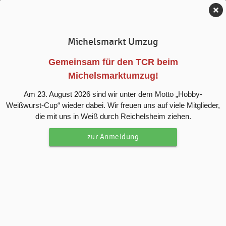
Tennis-Club Reichelsheim e.V.
Michelsmarkt Umzug
News
Gemeinsam für den TCR beim
Michelsmarktumzug!
TCR Herren 30 eins sichern sich
Am 23. August 2026 sind wir unter dem Motto „Hobby-
historisch ersten Sieg in der
Weißwurst-Cup“ wieder dabei. Wir freuen uns auf viele Mitglieder,
Gruppenliga gegen Offenbach
die mit uns in Weiß durch Reichelsheim ziehen.
zur Anmeldung
Zufrieden in die Sommerpause
Am 3. Spieltag hat es endlich geklappt. Der erste
Saisonsieg ist eingefahren. Für das gemeinsame Saisonziel
Klassenerhalt in der dritthöchsten hessischen Spielklasse
hat man einen wichtigen Schritt gemacht.