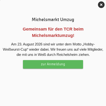
Tennis-Club Reichelsheim e.V.
Michelsmarkt Umzug
News
Gemeinsam für den TCR beim
Michelsmarktumzug!
Herren feiern erste Siege – Spieltag
Am 23. August 2026 sind wir unter dem Motto „Hobby-
der Premieren auf heimischer Anlage
Weißwurst-Cup“ wieder dabei. Wir freuen uns auf viele Mitglieder,
die mit uns in Weiß durch Reichelsheim ziehen.
Nachwuchsspieler Elias Hellweg holt die ersten Herren-
zur Anmeldung
Punkte der jüngeren Vereinsgeschichte, während die neu
formierte Mannschaft erneut zeigt, wofür sie gegründet
wurde