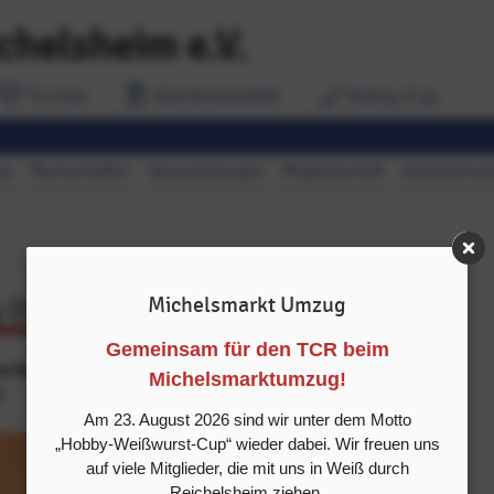
chelsheim e.V.
Turnier
Getränkezettel
Hobby Cup
ng
Mannschaften
Veranstaltungen
Mitgliedschaft
Arbeitseinsä
Michelsmarkt Umzug
 (20.-29.06.2026)
Gemeinsam für den TCR beim
en dem Tabellenführer ein Remis ab – Juniorinnen U18
Michelsmarktumzug!
a
Am 23. August 2026 sind wir unter dem Motto
„Hobby-Weißwurst-Cup“ wieder dabei. Wir freuen uns
auf viele Mitglieder, die mit uns in Weiß durch
Reichelsheim ziehen.