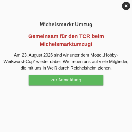
Tennis-Club Reichelsheim e.V.
Michelsmarkt Umzug
Anlage
Gemeinsam für den TCR beim
Michelsmarktumzug!
Am 23. August 2026 sind wir unter dem Motto „Hobby-
Weißwurst-Cup“ wieder dabei. Wir freuen uns auf viele Mitglieder,
die mit uns in Weiß durch Reichelsheim ziehen.
zur Anmeldung
UNSERE ANLAGE
Willkommen auf unserer
Tennisanlage
Unsere Anlage liegt ruhig am Rand von Reichelsheim und