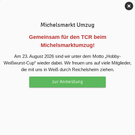
Tennis-Club Reichelsheim e.V.
Michelsmarkt Umzug
Turnier
Gemeinsam für den TCR beim
Michelsmarktumzug!
Damen Doppel
Am 23. August 2026 sind wir unter dem Motto „Hobby-
Weißwurst-Cup“ wieder dabei. Wir freuen uns auf viele Mitglieder,
die mit uns in Weiß durch Reichelsheim ziehen.
Tabelle und Ergebnisse
zur Anmeldung
Spieltermine (3)
Begegnungen
Ergebnisse & Spieltermine
Spielerliste