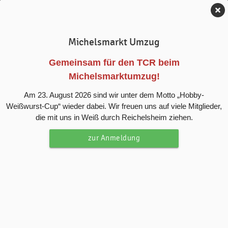
Tennis-Club Reichelsheim e.V.
Michelsmarkt Umzug
News
Gemeinsam für den TCR beim
Michelsmarktumzug!
Spiel, Satz, Sieg - Bembelpokal
Am 23. August 2026 sind wir unter dem Motto „Hobby-
Weißwurst-Cup“ wieder dabei. Wir freuen uns auf viele Mitglieder,
Wie jedes Jahr wurde das Ende der Tennissaison mit dem
die mit uns in Weiß durch Reichelsheim ziehen.
legendären Bembelturnier der Damen abgeschlossen.
zur Anmeldung
„Das Bembelturnier ist weit mehr als nur ein Wettbewerb
Es ist ein Zusammenkommen von Freunden und ein
Wettkampf auf Gedeih und Verderb