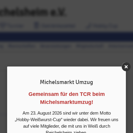
chelsheim e.V.
Turnier
Getränkezettel
Hobby Cup
ng
Mannschaften
Veranstaltungen
Mitgliedschaft
Arbeitseinsä
Michelsmarkt Umzug
Gemeinsam für den TCR beim
Michelsmarktumzug!
Am 23. August 2026 sind wir unter dem Motto
„Hobby-Weißwurst-Cup“ wieder dabei. Wir freuen uns
auf viele Mitglieder, die mit uns in Weiß durch
Reichelsheim ziehen.