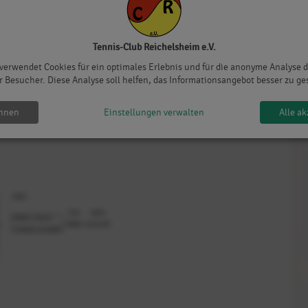
Tennis-Club Reichelsheim e.V.
 verwendet Cookies für ein optimales Erlebnis und für die anonyme Analyse 
r Besucher. Diese Analyse soll helfen, das Informationsangebot besser zu ge
ehnen
Einstellungen verwalten
Alle ak