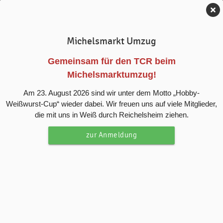
Tennis-Club Reichelsheim e.V.
Michelsmarkt Umzug
News
Gemeinsam für den TCR beim
Michelsmarktumzug!
Clubmeisterschaften 2022
Am 23. August 2026 sind wir unter dem Motto „Hobby-
Weißwurst-Cup“ wieder dabei. Wir freuen uns auf viele Mitglieder,
Clubmeisterschaften 2022
die mit uns in Weiß durch Reichelsheim ziehen.
zur Anmeldung
Clubmeisterschaften 2022
Herren Einzel:
Clubmeister: Daniel Eisenhauer | Platz 2: Christian
Eisenhauer (7:6 | 6:3)