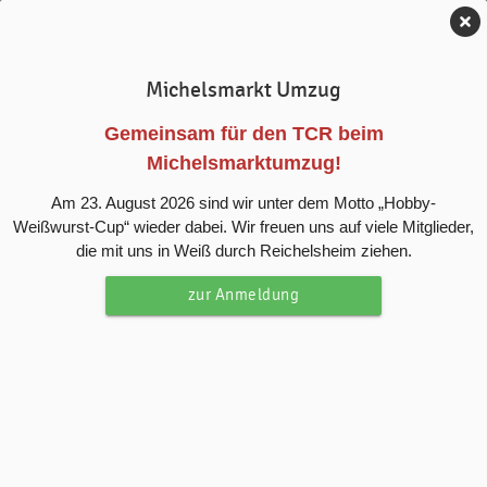
Tennis-Club Reichelsheim e.V.
Michelsmarkt Umzug
News
Gemeinsam für den TCR beim
Michelsmarktumzug!
Saisonvorbereitungen erfolgreich
Am 23. August 2026 sind wir unter dem Motto „Hobby-
gestartet
Weißwurst-Cup“ wieder dabei. Wir freuen uns auf viele Mitglieder,
die mit uns in Weiß durch Reichelsheim ziehen.
Sehr erfolgreicher Start der Vorbereitungsarbeiten auf
zur Anmeldung
unserer Clubanlage.