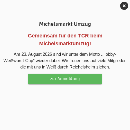
Tennis-Club Reichelsheim e.V.
Michelsmarkt Umzug
Veranstaltungen
Gemeinsam für den TCR beim
Filter Kategorien
Michelsmarktumzug!
Bitte wählen
Am 23. August 2026 sind wir unter dem Motto „Hobby-
Weißwurst-Cup“ wieder dabei. Wir freuen uns auf viele Mitglieder,
die mit uns in Weiß durch Reichelsheim ziehen.
August 2026
zur Anmeldung
Clubmeisterschaft
Donnerstag
6.
CM Mixed: Knell/Ester vs.
Hartmann/Hess
August
Platz 4
17:00 - 19:00 Uhr