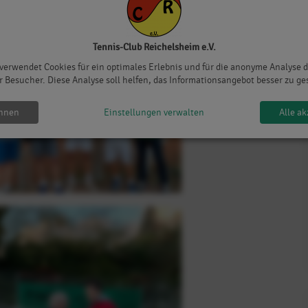
Tennis-Club Reichelsheim e.V.
 verwendet Cookies für ein optimales Erlebnis und für die anonyme Analyse 
r Besucher. Diese Analyse soll helfen, das Informationsangebot besser zu ge
ehnen
Einstellungen verwalten
Alle ak