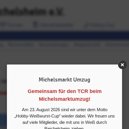
chelsheim e.V.
Turnier
Getränkezettel
Hobby Cup
ng
Mannschaften
Veranstaltungen
Mitgliedschaft
Arbeitseinsä
Michelsmarkt Umzug
 auf und neben dem Platz in der
Gemeinsam für den TCR beim
Michelsmarktumzug!
Am 23. August 2026 sind wir unter dem Motto
„Hobby-Weißwurst-Cup“ wieder dabei. Wir freuen uns
auf viele Mitglieder, die mit uns in Weiß durch
Reichelsheim ziehen.