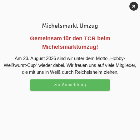
Tennis-Club Reichelsheim e.V.
Michelsmarkt Umzug
News
Gemeinsam für den TCR beim
Michelsmarktumzug!
Damen eröffnen die Saison in Messel
Am 23. August 2026 sind wir unter dem Motto „Hobby-
Weißwurst-Cup“ wieder dabei. Wir freuen uns auf viele Mitglieder,
Für die Damen des TC Reichelsheim begann die neue
die mit uns in Weiß durch Reichelsheim ziehen.
Saison mit einem Auswärtsspiel beim Messeler TC. Nach
dem Aufstieg in der vergangenen Session sind die Ziele
zur Anmeldung
klar definiert: Der Klassenerhalt soll gesichert werden.