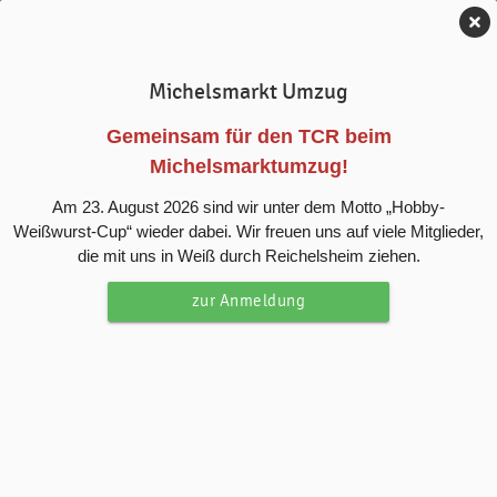
Tennis-Club Reichelsheim e.V.
Michelsmarkt Umzug
News
Gemeinsam für den TCR beim
Michelsmarktumzug!
Weitere TCR Mannschaften im Einsatz
Am 23. August 2026 sind wir unter dem Motto „Hobby-
– Herren 70 feiern Auswärtssieg
Weißwurst-Cup“ wieder dabei. Wir freuen uns auf viele Mitglieder,
die mit uns in Weiß durch Reichelsheim ziehen.
Herren 30 verpassen erfolgreiche Aufholjagd nur knapp,
zur Anmeldung
U12 Junioren verkaufen sich teuer in Biebesheim
und Herren 70 holen wichtigen Auswärtserfolg – Herren,
Juniorinnen U18 und Herren 65 mit unterschiedlichen
Geschichten am Spieltag.