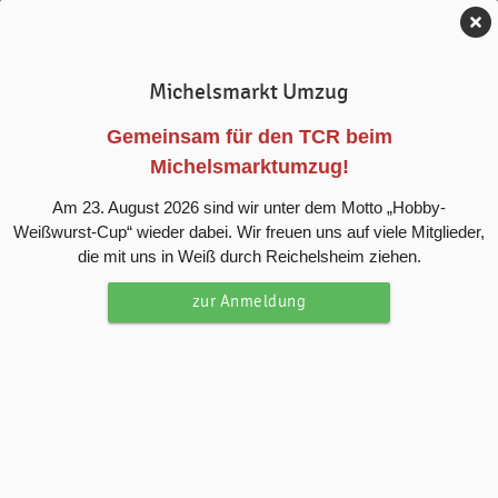
Tennis-Club Reichelsheim e.V.
Michelsmarkt Umzug
News
Gemeinsam für den TCR beim
Michelsmarktumzug!
Plätze 3 + 4 ab Sonntag, den
Am 23. August 2026 sind wir unter dem Motto „Hobby-
30.04.2023 freigegeben
Weißwurst-Cup“ wieder dabei. Wir freuen uns auf viele Mitglieder,
die mit uns in Weiß durch Reichelsheim ziehen.
Liebe Mitglieder,
zur Anmeldung
ab dem morgigen Sonntag, den 30.04.2023 können die
Plätze 3 und 4 bespielt werden. Die Plätze 1 und 2
benötigen noch einen Tag mehr und werden am Montag,
den 01.05.2023 freigegeben.