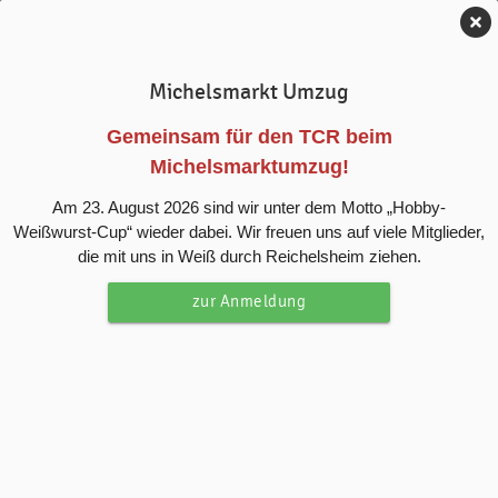
Tennis-Club Reichelsheim e.V.
Michelsmarkt Umzug
Startseite
Gemeinsam für den TCR beim
Michelsmarktumzug!
Am 23. August 2026 sind wir unter dem Motto „Hobby-
Weißwurst-Cup“ wieder dabei. Wir freuen uns auf viele Mitglieder,
die mit uns in Weiß durch Reichelsheim ziehen.
zur Anmeldung
Hobby-Weißwurst-Cup 2026
Der TC Reichelsheim lädt Hobbyspieler und Freizeitspieler
zum besonderen Doppelturnier ein – jetzt anmelden,
weitersagen und dabei sein!