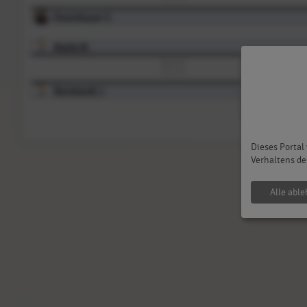
Eisenhauer C.
Malik M.
Spiel G2
6:1, 6:2
Reinhardt J.
Dieses Portal
Verhaltens de
Alle abl