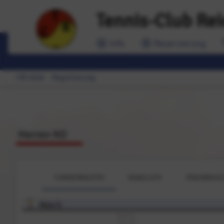
Tennis-Club Rei
Info
Reservierung
CM 2026
Registrierung
Herren KO
TURNIERRASTER
RANGLISTE
ERGEBNISSE
Hess S.
Spiel G1
4:6, 4:6