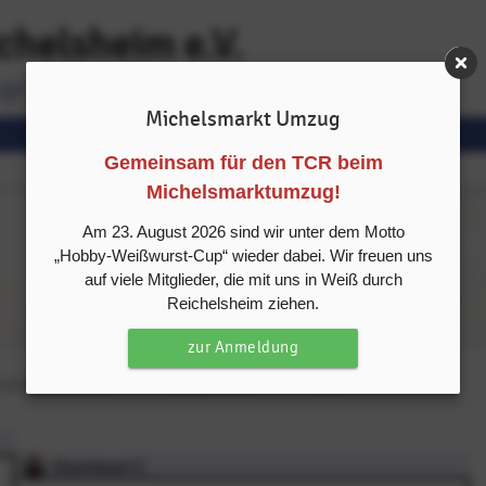
chelsheim e.V.
Turnier
Getränkezettel
Hobby Cup
Michelsmarkt Umzug
Gemeinsam für den TCR beim
Michelsmarktumzug!
Am 23. August 2026 sind wir unter dem Motto
„Hobby-Weißwurst-Cup“ wieder dabei. Wir freuen uns
auf viele Mitglieder, die mit uns in Weiß durch
Reichelsheim ziehen.
zur Anmeldung
 & SPIELTERMINE
SPIELERLISTE
INFO
Eisenhauer C.