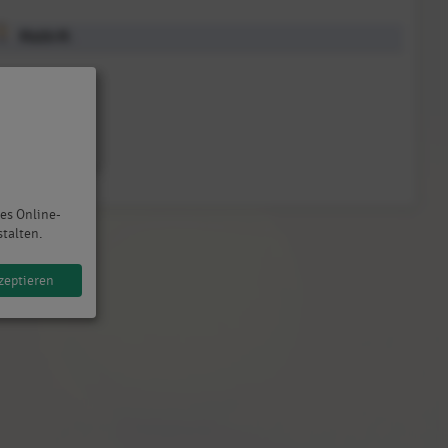
Malik M.
des Online-
stalten.
zeptieren