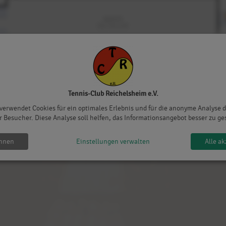
Spiel G3
3:6, 7:6, 4:10
Malik M.
Tennis-Club Reichelsheim e.V.
 verwendet Cookies für ein optimales Erlebnis und für die anonyme Analyse 
r Besucher. Diese Analyse soll helfen, das Informationsangebot besser zu ge
ehnen
Einstellungen verwalten
Alle ak